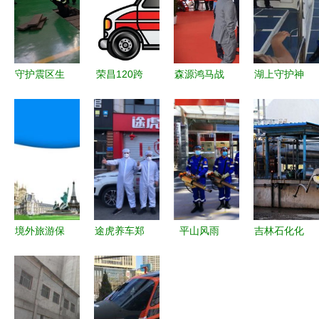
守护震区生
荣昌120跨
森源鸿马战
湖上守护神
命线 专业
省救护车护
勤消防车亮
微山湖“荷
救援服务，
送 专业、
相2021北
都救援
为地震多发
安全、高效
京国际消防
队”，旅游
地区保驾护
的一站式转
展，助力森
背后最美面
航
院救援服务
林消防现代
孔
化战勤保障
体系升级
境外旅游保
途虎养车郑
平山风雨
吉林石化化
险购买指南
州组建紧急
夜，众志护
肥厂危化品
救援服务是
救援队 保
学途
泄漏应急救
重中之重
障防疫车辆
援演练纪实
高效运转
以练为战筑