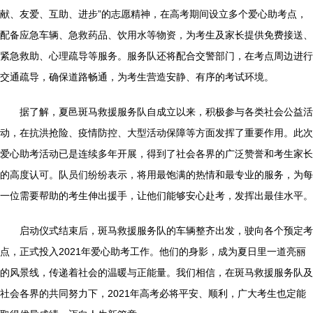
献、友爱、互助、进步”的志愿精神，在高考期间设立多个爱心助考点，
配备应急车辆、急救药品、饮用水等物资，为考生及家长提供免费接送、
紧急救助、心理疏导等服务。服务队还将配合交警部门，在考点周边进行
交通疏导，确保道路畅通，为考生营造安静、有序的考试环境。
据了解，夏邑斑马救援服务队自成立以来，积极参与各类社会公益活
动，在抗洪抢险、疫情防控、大型活动保障等方面发挥了重要作用。此次
爱心助考活动已是连续多年开展，得到了社会各界的广泛赞誉和考生家长
的高度认可。队员们纷纷表示，将用最饱满的热情和最专业的服务，为每
一位需要帮助的考生伸出援手，让他们能够安心赴考，发挥出最佳水平。
启动仪式结束后，斑马救援服务队的车辆整齐出发，驶向各个预定考
点，正式投入2021年爱心助考工作。他们的身影，成为夏日里一道亮丽
的风景线，传递着社会的温暖与正能量。我们相信，在斑马救援服务队及
社会各界的共同努力下，2021年高考必将平安、顺利，广大考生也定能