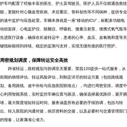
护车均配置了经验丰富的医生、护士及驾驶员。医护人员不仅精通急救技
能，更能针对心脑血管疾病、术后重症、骨科创伤等不同病种，提供专业
的途中监护与应急处置。车辆本身就是一座“移动的ICU”，标配多功能电
动担架床、心电监护仪、除颤仪、呼吸机、微量注射泵、便携式氧气瓶等
先进医疗设备，确保在长途转运中，患者的心率、血压、血氧饱和度等关
键指标能得到持续、稳定的监测与支持，实现无缝衔接的医疗照护。
周密规划调度，保障转运安全高效
跨省转运，路程规划与协调至关重要。荣昌120提供一站式服务，从
前期的病情评估、转运风险评估，到制定详尽的转运方案（包括路线规
划、备用路线、途中补给与应急医院联络点），均进行周密安排。调度中
心利用智能系统，实时监控车辆位置与路况，确保选择最优路径，避开拥
堵，最大限度缩短转运时间。服务涵盖所有必要的手续协调，包括与转
出、转入医院的沟通对接，病历资料的交接，以及必要时与交通管理部门
的报备，让家属省心省力。