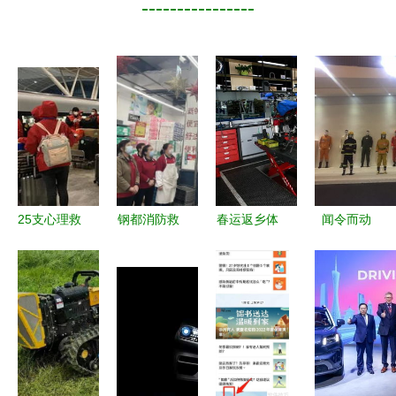
----------------
25支心理救
钢都消防救
春运返乡体
闻令而动
援专家团队
援大队创新
验未曾变，
冲锋在前 |
陆续抵汉，
服务模式
因为有你们
际华股份紧
架起医患心
持续优化营
在路上14年
急驰援助灾
灵桥梁
商环境举措
的坚守——
区开展救援
落地见效
救援服务
服务