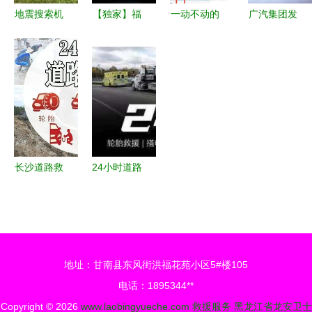
地震搜索机
【独家】福
一动不动的
广汽集团发
器人 精准
田汽车预挂
车里，如何
布欧洲市场
定位与高效
牌67%宝沃
一句话叫到
2028战略
救援的选型
股权背后
救援？一招
蓝图 以全
指南 — 实
——转身未
搞定送上门
系阵容与智
力厂家推荐
尝不是一种
能救援服务
与救援实战
勇气
实现全覆盖
启示
长沙道路救
24小时道路
援 无忧服
救援 专业
务，随时待
流动补胎与
命，欢迎来
紧急服务，
电
守护每一段
地址：甘南县东风街洪福花苑小区5#楼105
行程
电话：1895344**
Copyright © 2026
www.laobingyueche.com
救援服务
黑龙江省龙安卫士